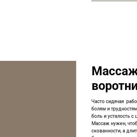
Массаж
воротн
Часто сидячая раб
болям и трудностя
боль и усталость с 
Массаж нужен, чтоб
скованности, а дли